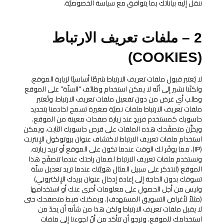
ننقل إليه بياناتك بما يتوافق مع سياسة الخصوصيّة.
2 – ملفات تعريف الارتباط
(COOKIES)
لا يُعتبر قبول ملفات تعريف الارتباط شرطًا أساسيًا لزيارة الموقع.
ولكنّنا نشير إلى أنّه لا يمكن استخدام وظائف “السلّة” على الموقع
وطلب أي غرض من دون تفعيل ملفات تعريف الارتباط. وتُعتبر
ملفات تعريف الارتباط ملفات نصيّة صغيرة تسمح لخادمنا بتحديد
حاسوبك كمستخدم فريدٍ عند زيارة صفحات معينة من الموقع.
ويخزِّن متصفّحك هذه الملفات على قرص حاسوبك الثابت. ويمكن
استخدام ملفات تعريف الارتباط لاكتشاف عنوان بروتوكول الإنترنت
(IP)، مما يوفّر لك الوقت عندما تكون على الموقع أو تريد زيارته.
ونستخدم ملفات تعريف الارتباط لضمان راحتك عندما تتصفّح هذا
الموقع (لنتذكر على سبيل المثال هويّتك عندما تريد تعديل سلّة
تسوقك بدون الحاجة إلى إعادة إدخال عنوان بريدك الإلكتروني)
وليس من أجل الحصول على معلومات أخرى عنك أو استخدامها
(مثلاً لأغراض التسويق المستهدف). ويمكنك ضبط متصفحك حتى
لا يقبل ملفات تعريف الارتباط ولكن هذا من شأنه أن يحدّ من
استخدامك للموقع. ونرجو أن تتأكد من أنّ لجوءنا إلى ملفات