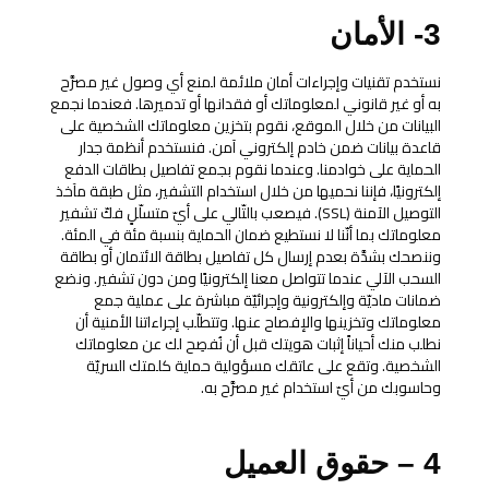
3- الأمان
نستخدم تقنيات وإجراءات أمان ملائمة لمنع أي وصول غير مصرَّح
به أو غير قانوني لمعلوماتك أو فقدانها أو تدميرها. فعندما نجمع
البيانات من خلال الموقع، نقوم بتخزين معلوماتك الشخصية على
قاعدة بيانات ضمن خادم إلكتروني آمن. فنستخدم أنظمة جدار
الحماية على خوادمنا. وعندما نقوم بجمع تفاصيل بطاقات الدفع
إلكترونيًا، فإننا نحميها من خلال استخدام التشفير، مثل طبقة مآخذ
التوصيل الآمنة (SSL). فيصعب بالتّالي على أيّ متسلّلٍ فكّ تشفير
معلوماتك بما أنّنا لا نستطيع ضمان الحماية بنسبة مئة في المئة.
وننصحك بشدَّة بعدم إرسال كل تفاصيل بطاقة الائتمان أو بطاقة
السحب الآلي عندما تتواصل معنا إلكترونيًا ومن دون تشفير. ونضع
ضمانات ماديّة وإلكترونية وإجرائيّة مباشرة على عملية جمع
معلوماتك وتخزينها والإفصاح عنها. وتتطلّب إجراءاتنا الأمنية أن
نطلب منك أحياناً إثبات هويتك قبل أن نُفصِح لك عن معلوماتك
الشخصية. وتقع على عاتقك مسؤولية حماية كلمتك السريّة
وحاسوبك من أيّ استخدام غير مصرَّح به.
4 – حقوق العميل