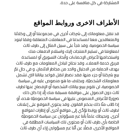
المشاركة في كل منافسة على حدة.
الأطراف الاخرى وروابط المواقع
قد ننقل معلوماتك إلى شركات أخرى في مجموعتنا أو إلى وكلائنا
والمتعاقدين معنا لمساعدتنا في المعاملات المتعلقة وفقا لبنود
سياسة الخصوصية. وقد نلجأ على سبيل المثال إلى طرف ثالث
لمعاونتنا في تسليم المنتجات إليك واستلام الدفعات منك
واستخدامها لأغراض الإحصاءات وأبحاث التسويق أو لمساعدة
فريق خدمة العملاء. وقد نحتاج لتبادل المعلومات مع طرف ثالث
بهدف الحماية من الاحتيال والحد من مخاطر الائتمان. و في حال تمّ
بيع شركتنا أو جزء منها، فقد نضطر لنقل قواعد بياناتنا التي تشمل
معلوماتك الشخصيّة. وبخلاف ما هو منصوص عليه في سياسة
الخصوصية، لن نقوم ببيع بياناتك الشخصية أو الإفصاح عنها لطرف
ثالث دون الحصول على موافقة مسبقة منك إلّا إذا كان ذلك
ضروريًا للأغراض المنصوص عليها في سياسة الخصوصيّة هذه، أو
إذا طُلب منّا ذلك بحكم القانون. وقد يحتوي الموقع على إعلانات
لطرف ثالث أو روابط تؤدِّي إلى مواقعٍ أخرى أو إطارات لمواقعٍ
أخرى. ونحيطك علماً بأننا غير مسؤولين عن سياسة الخصوصيّة
الخاصة بأي طرف ثالث أو محتوى تلك السياسات المطبّقة في
المواقع الأخرى، فضلًا عن أنّنا غير مسؤولين إزاء أي طرف ثالث