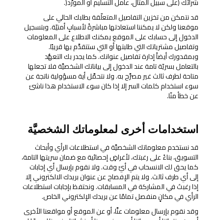
شرائك (على سبيل المثال، عامل التسليم أو المورِّد(.
قد نتمكن من تخزين التفاصيل المتعلّقة بطلبك الحالي على
موقعنا ولكن لا يمكننا استعادتها مباشرةً لأسبابٍ أمنيّة. وبتسجيل
الدخول إلى حسابك على الموقع يمكنك الاطلاع على المعلومات
وتفاصيل مشترياتك التي طلبتها أو التي ستتقدَّم بها قريبًا.
وبمقدورك أيضاً إدارة تفاصيل عنوانك. كما يجدر بك التعهُّد
بالتعامل بسريّة تامة عند الدخول إلى بياناتك الشخصيَّة فلا تجعلها
متاحة لطرف ثالث غير مصرَّح به. ولا نتحمَّل أية مسؤولية ناتجة عن
سوء استخدام كلمات السر إلا إذا كان سوء الاستخدام هذا ناشئ
عن خطأ منّا.
استخدامات أخرى لمعلوماتك الشخصيَّة
قد نستخدم معلوماتك الشخصيَّة في استطلاعات الرأي وأبحاث
التسويق، بناءً على رغبتك، لأغراضٍ إحصائية مع ضمان سريتها التامة،
كما يحق لك الانسحاب في أيّ وقت. ولا نقوم بإرسال أي إجابات
إلى أي طرف ثالث. ولا يتم الإفصاح عن عنوان بريدك الالكتروني إلا
إذا رغبتَ في المشاركة في المسابقات. ونحتفظ بإجابات استطلاعات
الرأي في مكانٍ منفصل تمامًا عن بريدك الإلكتروني الخاص.
وقد نقوم بإرسال معلومات عنَّا، أو عن الموقع أو مواقعنا الأخرى