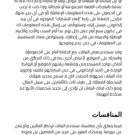
أو عن منتجاتنا أو مبيعاتنا أو عروض بيعنا أو نشراتنا وغير ذلك ممّا له
علاقة بالشركات التابعة لمجموعتنا أو شُركائنا. وإذا كنت لا ترغب
في الحصول على هذه المعلومات الإضافيّة (أو في أي جزءٍ منها)،
فيُرجى الضغط على رابط “إلغاء الاشتراك” الموجود في أي بريد
إلكتروني مرسل إليك، وسنتوقّف عن إرسال هذه المعلومات لك
في غضون سبع أيام عمل (كل يوم عدا أيام السبت والأحد والأعياد
الوطنيّة والدينية) من تلقي إخطارك. وسنتواصل معك للاستفسار
عن المعلومات في حين عدم وضوحها.
وقد نستخدم بعض البيانات، مع الحفاظ التام على الخصوصيّة
والسريّة على الموقع، لأغراض أخرى بما في ذلك التحقُّق من
أماكن تواجد المستخدمين ومتابعة زيارتهم للموقع أو الروابط
الواردة في البريد الإلكتروني في حين اشتراكهم لتلقيه، ولتزويد
تلك البيانات مجهولة المصدر، التي لا تسمح بتحديد هويّتك
الشخصيّة الفعليّة، إلى طرف ثالث كالنّاشرين على سبيل المثال.
ومع ذلك، فتلك البيانات لن تؤدي إلى تحديد شخصيتك (لأنها غير
محدّدة للهوية(
المنافسات
فيما يتعلق بأي منافسة، نستخدم البيانات لإخطار الفائزين وللإعلان
عن عروضنا. ويمكنك العثور على مزيد من التفاصيل عن شروط