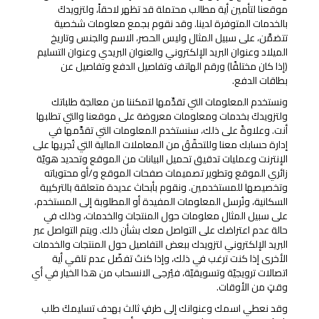
موقعنا لتأمين أية مطالب محتملة قد تظهر لاحقاً، ولتزويدكَ
بالخدمات المتوفرة لدينا. وقد نقوم بجمع معلومات شخصية
تتضمَّن، على سبيل المثال وليس الحصر، الاسم والجنس وتاريخ
الميلاد وعنوان البريد الإلكتروني والعنوان البريدي وعنوان التسليم
(إذا كان مختلفًا) ورقم الهاتف وتفاصيل الدفع وتفاصيل عن
بطاقات الدفع.
ونستخدم المعلومات التي تقدِّمها لتمكننا من معالجة طلباتك
ولتزويدكَ بخدمات ومعلومات معروضة على موقعنا والتي تطلبها
أنت. وعلاوةً على ذلك، سنستخدم المعلومات التي تقدَّمها في
إدارة حسابك معنا وللتحقّقَ من المعاملات المالية التي تُجريها على
الإنترنت وعمليات تدقيق تحميل البيانات من الموقع وتحديد هويّة
زائري الموقع وتطوير تصميمات صفحات الموقع و/أو محتوياته
وتخصيصها للمستخدمين. ونقوم بأبحاث عديدة متعلقة بالتركيبة
السكانية، ونُرسل المعلومات المفيدة أو المطلوبة إلى المستخدم،
على سبيل المثال معلومات حول المنتجات والخدمات، وذلك في
حالة عدم اعتراضك على التواصل معك بشأن ذلك. ويتم التواصل عبر
البريد الإلكتروني لتزويدك ببعض التفاصيل حول المنتجات والخدمات
الأخرى إذا كنت ترغب في ذلك، وإذا كنتَ تفضّل عدم تلقي أية
اتصالات ترويجيّة وتسويقيّة، فيُرجى الانسحاب من هذا الخيار في أي
وقتٍ من الأوقات.
وقد نعطي اسمك وعنوانك إلى طرفٍ ثالث بهدف تسليمكَ طلب