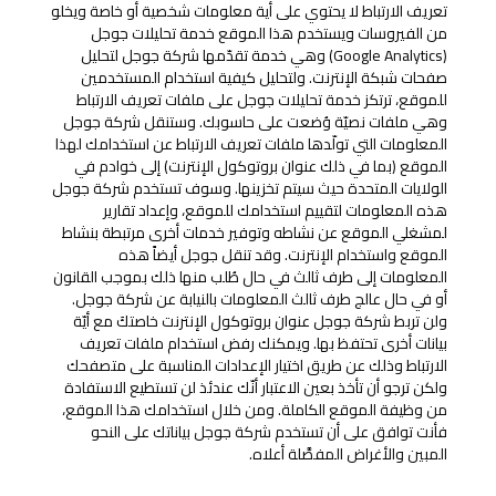
تعريف الارتباط لا يحتوي على أية معلومات شخصية أو خاصة ويخلو
من الفيروسات ويستخدم هذا الموقع خدمة تحليلات جوجل
(Google Analytics) وهي خدمة تقدّمها شركة جوجل لتحليل
صفحات شبكة الإنترنت. ولتحليل كيفية استخدام المستخدمين
للموقع، ترتكز خدمة تحليلات جوجل على ملفات تعريف الارتباط
وهي ملفات نصيّة وُضعت على حاسوبك. وستنقل شركة جوجل
المعلومات التي تولّدها ملفات تعريف الارتباط عن استخدامك لهذا
الموقع (بما في ذلك عنوان بروتوكول الإنترنت) إلى خوادم في
الولايات المتحدة حيث سيتم تخزينها. وسوف تستخدم شركة جوجل
هذه المعلومات لتقييم استخدامك للموقع، وإعداد تقارير
لمشغلي الموقع عن نشاطه وتوفير خدمات أخرى مرتبطة بنشاط
الموقع واستخدام الإنترنت. وقد تنقل جوجل أيضاً هذه
المعلومات إلى طرف ثالث في حال طُلب منها ذلك بموجب القانون
أو في حال عالج طرف ثالث المعلومات بالنيابة عن شركة جوجل.
ولن تربط شركة جوجل عنوان بروتوكول الإنترنت خاصتكَ مع أيّة
بيانات أخرى تحتفظ بها. ويمكنك رفض استخدام ملفات تعريف
الارتباط وذلك عن طريق اختيار الإعدادات المناسبة على متصفحك
ولكن ترجو أن تأخذ بعين الاعتبار أنّك عندئذ لن تستطيع الاستفادة
من وظيفة الموقع الكاملة. ومن خلال استخدامك هذا الموقع،
فأنت توافق على أن تستخدم شركة جوجل بياناتك على النحو
المبين والأغراض المفصَّلة أعلاه.